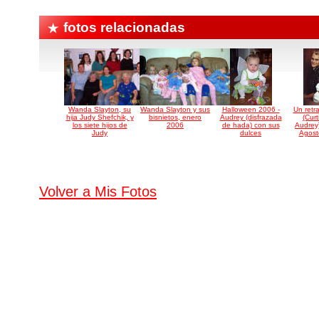
fotos relacionadas
Wanda Slayton, su
Wanda Slayton y sus
Halloween 2006 -
Un retra
hija Judy Shefchik, y
bisnietos, enero
Audrey (disfrazada
(Curt
los siete hijos de
2006
de hada) con sus
Audrey
Judy
dulces
Agost
Volver a Mis Fotos