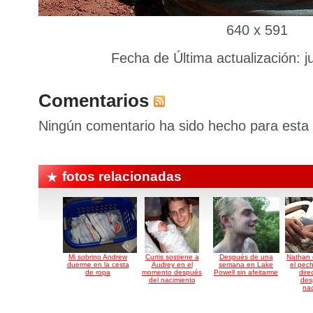
640 x 591
Fecha de Última actualización: ju
Comentarios
Ningún comentario ha sido hecho para esta 
fotos relacionadas
Mi sobrino Andrew
Curtis sostiene a
Después de una
Nathan 
duerme en la cesta
Audrey en el
semana en Lake
el pec
de ropa
momento después
Powell sin afeitarme
dire
del nacimiento
des
nac