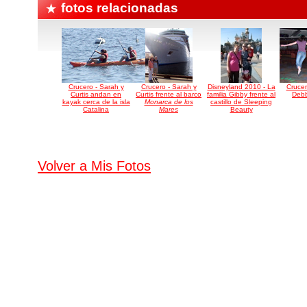
fotos relacionadas
Crucero - Sarah y
Crucero - Sarah y
Disneyland 2010 - La
Crucer
Curtis andan en
Curtis frente al barco
familia Gibby frente al
Debb
kayak cerca de la isla
Monarca de los
castillo de Sleeping
Catalina
Mares
Beauty
Volver a Mis Fotos