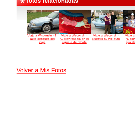
fotos relacionadas
Viaje a Wisconsin - El
Viaje a Wisconsin -
Viaje a Wisconsin -
Viaje a
auto después del
Audrey resbala en el
Nuestro nuevo auto
Nuestra
viaje
juguete de rebote
gira de
Volver a Mis Fotos