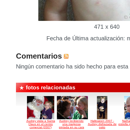
471 x 640
Fecha de Última actualización: m
Comentarios
Ningún comentario ha sido hecho para esta 
fotos relacionadas
Audrey visita a Santa
Audrey recibiendo
Halloween 2007 -
Natha
Claus en el centro
una mariposa
Audrey disfrazada de
estrella
comercial (2007)
pintada en su cara
osito