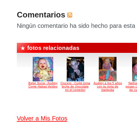
Comentarios
Ningún comentario ha sido hecho para esta 
fotos relacionadas
Bebé Sucia - Audrey
Crucero - Curtis toma
Audrey a los 5 años
Natha
Come Habas Verdes
leche de chocolate
con su torta de
posan c
en el comedor
mariquita
de c
Volver a Mis Fotos