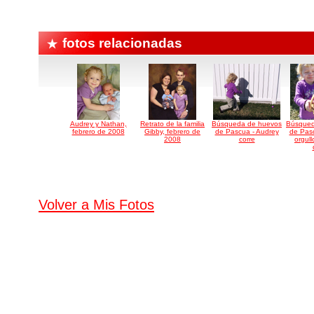
fotos relacionadas
Audrey y Nathan,
Retrato de la familia
Búsqueda de huevos
Búsqued
febrero de 2008
Gibby, febrero de
de Pascua - Audrey
de Pasc
2008
corre
orgul
Volver a Mis Fotos