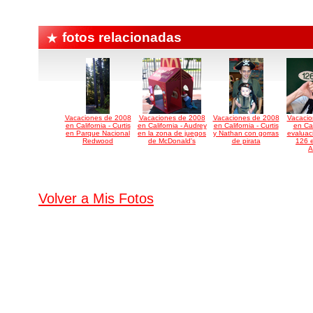
fotos relacionadas
Vacaciones de 2008
Vacaciones de 2008
Vacaciones de 2008
Vacacio
en California - Curtis
en California - Audrey
en California - Curtis
en Cal
en Parque Nacional
en la zona de juegos
y Nathan con gorras
evaluac
Redwood
de McDonald's
de pirata
126 e
A
Volver a Mis Fotos