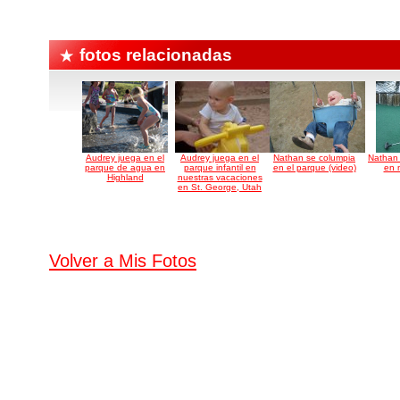
fotos relacionadas
Audrey juega en el
Audrey juega en el
Nathan se columpia
Nathan 
parque de agua en
parque infantil en
en el parque (video)
en 
Highland
nuestras vacaciones
en St. George, Utah
Volver a Mis Fotos