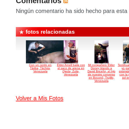
Comentarios
Ningún comentario ha sido hecho para esta 
fotos relacionadas
Con un cerdo en
Élder Arnell baila con
Mi compañero Élder
Teotihu
Táriba, Táchira,
el saco de arena en
Doney tirando a
yo pa
Venezuela
Ojeda, Zulia,
David Briceño, el hijo
pirámid
Venezuela
de nuestro converso
con la 
en Boconó, Trujillo,
sol e
Venezuela
Volver a Mis Fotos