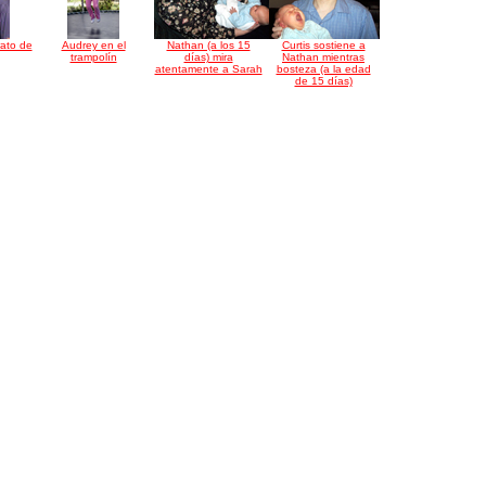
rato de
Audrey en el
Nathan (a los 15
Curtis sostiene a
trampolín
días) mira
Nathan mientras
atentamente a Sarah
bosteza (a la edad
de 15 días)