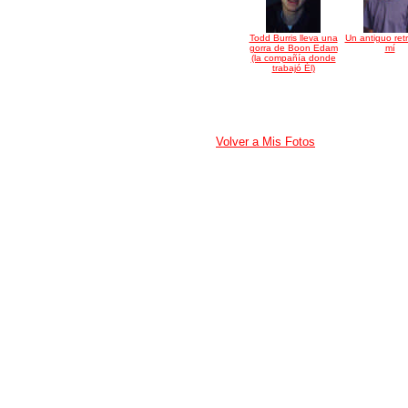
Todd Burris lleva una
Un antiguo ret
gorra de Boon Edam
mí
(la compañía donde
trabajó Él)
Volver a Mis Fotos