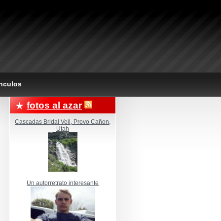
nculos
fotos al azar
Cascadas Bridal Veil, Provo Cañon,
Utah
Un autorretrato interesante