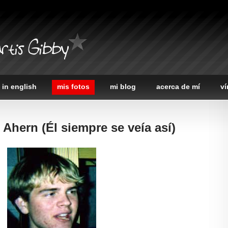
rtis Gibby
 in english
mis fotos
mi blog
acerca de mí
ví
 Ahern (Él siempre se veía así­)