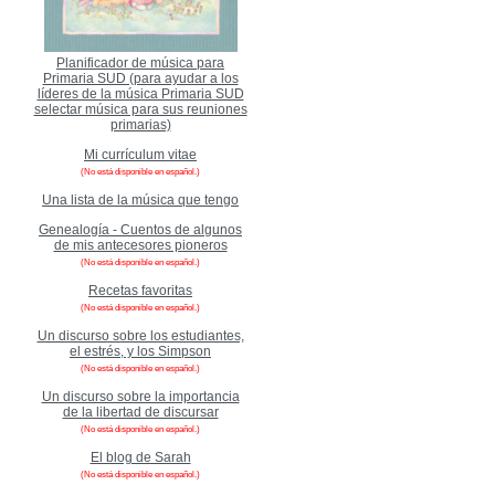
Planificador de música para
Primaria SUD (para ayudar a los
líderes de la música Primaria SUD
selectar música para sus reuniones
primarias)
Mi currículum vitae
(No está disponible en español.)
Una lista de la música que tengo
Genealogía - Cuentos de algunos
de mis antecesores pioneros
(No está disponible en español.)
Recetas favoritas
(No está disponible en español.)
Un discurso sobre los estudiantes,
el estrés, y los Simpson
(No está disponible en español.)
Un discurso sobre la importancia
de la libertad de discursar
(No está disponible en español.)
El blog de Sarah
(No está disponible en español.)