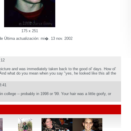
175 x 251
e Última actualización: mi�. 13 nov. 2002
:12
picture and was immediately taken back to the good ol' days. How ol'
And what do you mean when you say "yes, he looked like this all the
8:41
college -- probably in 1998 or '99. Your hair was a little goofy, or