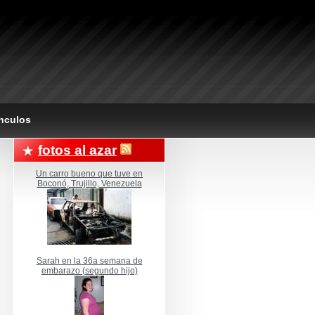
nculos
fotos al azar
Un carro bueno que tuve en
Boconó, Trujillo, Venezuela
Sarah en la 36a semana de
embarazo (segundo hijo)