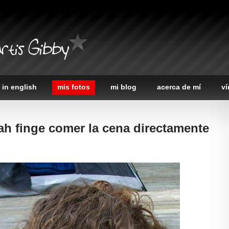
rtis Gibby
 in english
mis fotos
mi blog
acerca de mí
ví
ah finge comer la cena directamente