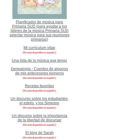
Planificador de música para
Primaria SUD (para ayudar a los
líderes de la música Primaria SUD
selectar música para sus reuniones
primarias)
Mi currículum vitae
(No está disponible en español.)
Una lista de la música que tengo
Genealogía - Cuentos de algunos
de mis antecesores pioneros
(No está disponible en español.)
Recetas favoritas
(No está disponible en español.)
Un discurso sobre los estudiantes,
el estrés, y los Simpson
(No está disponible en español.)
Un discurso sobre la importancia
de la libertad de discursar
(No está disponible en español.)
El blog de Sarah
(No está disponible en español.)