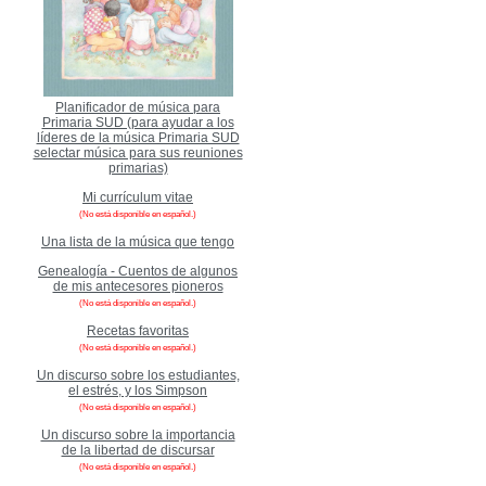
Planificador de música para
Primaria SUD (para ayudar a los
líderes de la música Primaria SUD
selectar música para sus reuniones
primarias)
Mi currículum vitae
(No está disponible en español.)
Una lista de la música que tengo
Genealogía - Cuentos de algunos
de mis antecesores pioneros
(No está disponible en español.)
Recetas favoritas
(No está disponible en español.)
Un discurso sobre los estudiantes,
el estrés, y los Simpson
(No está disponible en español.)
Un discurso sobre la importancia
de la libertad de discursar
(No está disponible en español.)