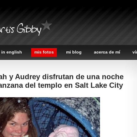
rtis Gibby
 in english
mis fotos
mi blog
acerca de mí
ví
ah y Audrey disfrutan de una noche
nzana del templo en Salt Lake City