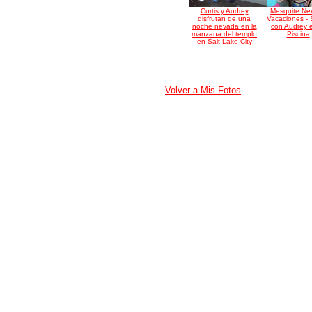
Curtis y Audrey
Mesquite Ne
disfrutan de una
Vacaciones - 
noche nevada en la
con Audrey e
manzana del templo
Piscina
en Salt Lake City
Volver a Mis Fotos