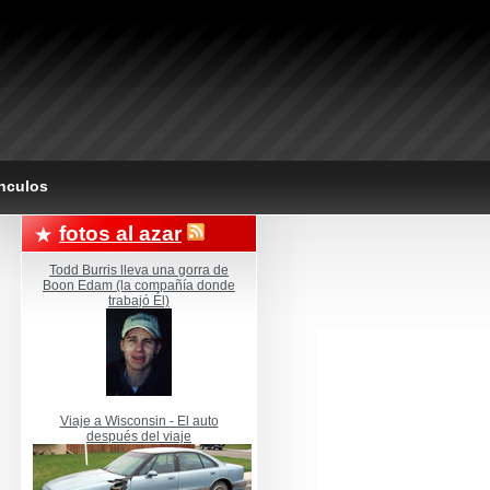
nculos
fotos al azar
Todd Burris lleva una gorra de
Boon Edam (la compañía donde
trabajó Él)
Viaje a Wisconsin - El auto
después del viaje