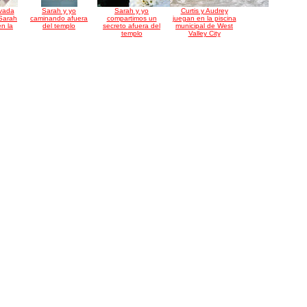
vada
Sarah y yo
Sarah y yo
Curtis y Audrey
Sarah
caminando afuera
compartimos un
juegan en la piscina
n la
del templo
secreto afuera del
municipal de West
templo
Valley City