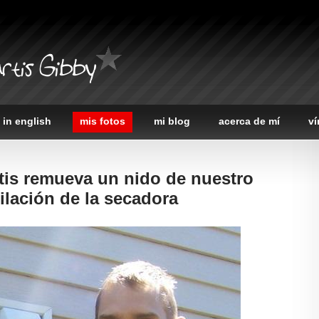
rtis Gibby
 in english
mis fotos
mi blog
acerca de mí
ví
tis remueva un nido de nuestro
ilación de la secadora