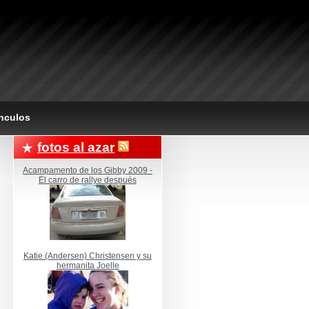
nculos
fotos al azar
Acampamento de los Gibby 2009 -
El carro de rallye después
Katie (Andersen) Christensen y su
hermanita Joelle