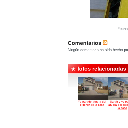
Fecha 
Comentarios
Ningún comentario ha sido hecho par
fotos relacionadas
Yo parado afuera del
Sarah y yo p
exterior de la casa
afuera del exte
la casa