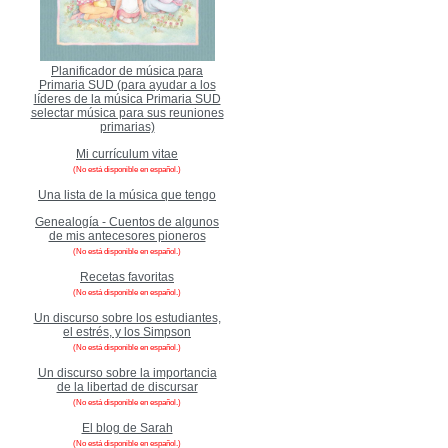
Planificador de música para
Primaria SUD (para ayudar a los
líderes de la música Primaria SUD
selectar música para sus reuniones
primarias)
Mi currículum vitae
(No está disponible en español.)
Una lista de la música que tengo
Genealogía - Cuentos de algunos
de mis antecesores pioneros
(No está disponible en español.)
Recetas favoritas
(No está disponible en español.)
Un discurso sobre los estudiantes,
el estrés, y los Simpson
(No está disponible en español.)
Un discurso sobre la importancia
de la libertad de discursar
(No está disponible en español.)
El blog de Sarah
(No está disponible en español.)