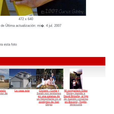
472 x 640
de Última actualización: mi�. 4 jul. 2007
a esta foto
arado
La casa sola
Crucero - Curtis y
Mi compañero Élder
rior de
Sarah nos sentamos
Doney tirando a
en una estatua de
David Briceño, el hijo
un hipopótamo en el
de nuestro converso
zoológico de San
en Boconó, Trujillo,
Diego
Venezuela