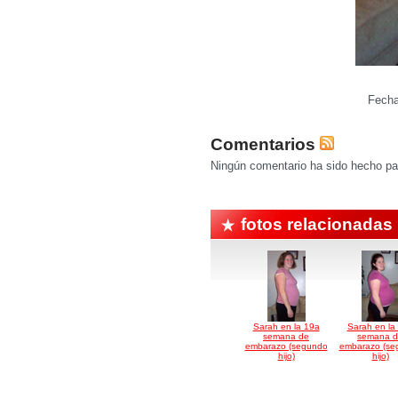
Fecha
Comentarios
Ningún comentario ha sido hecho par
fotos relacionadas
Sarah en la 19a
Sarah en la
semana de
semana 
embarazo (segundo
embarazo (se
hijo)
hijo)