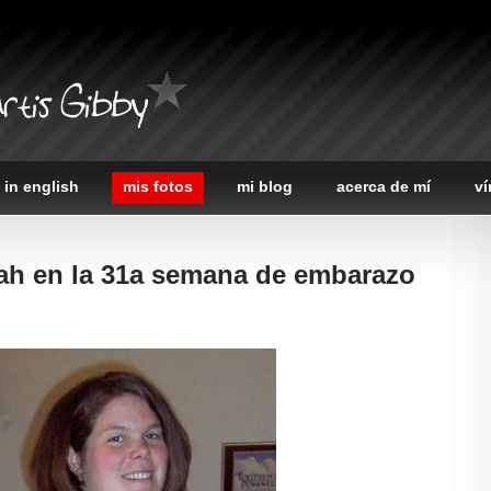
rtis Gibby
 in english
mis fotos
mi blog
acerca de mí
ví
ah en la 31a semana de embarazo