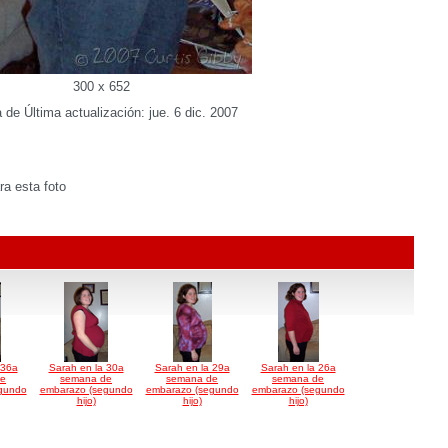
300 x 652
 de Última actualización: jue. 6 dic. 2007
a esta foto
 36a
Sarah en la 30a
Sarah en la 29a
Sarah en la 26a
de
semana de
semana de
semana de
gundo
embarazo (segundo
embarazo (segundo
embarazo (segundo
hijo)
hijo)
hijo)