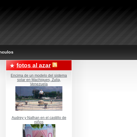
nculos
fotos al azar
Encima de un modelo del sistema
solar en Machiques, Zulia,
Venezuela
Audrey y Nathan en el castillo de
niños