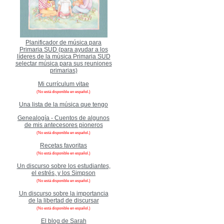
Planificador de música para
Primaria SUD (para ayudar a los
líderes de la música Primaria SUD
selectar música para sus reuniones
primarias)
Mi currículum vitae
(No está disponible en español.)
Una lista de la música que tengo
Genealogía - Cuentos de algunos
de mis antecesores pioneros
(No está disponible en español.)
Recetas favoritas
(No está disponible en español.)
Un discurso sobre los estudiantes,
el estrés, y los Simpson
(No está disponible en español.)
Un discurso sobre la importancia
de la libertad de discursar
(No está disponible en español.)
El blog de Sarah