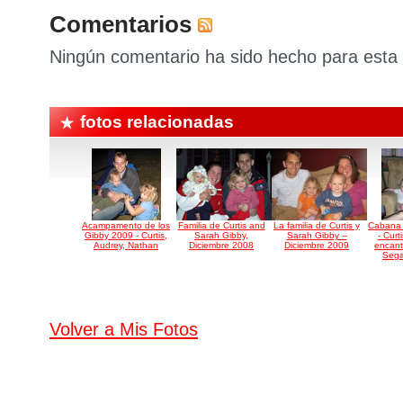
Comentarios
Ningún comentario ha sido hecho para esta 
fotos relacionadas
Acampamento de los
Familia de Curtis and
La familia de Curtis y
Cabana 
Gibby 2009 - Curtis,
Sarah Gibby,
Sarah Gibby --
- Curt
Audrey, Nathan
Diciembre 2008
Diciembre 2009
encant
Sega
Volver a Mis Fotos