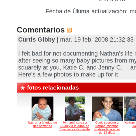
Fecha de Última actualización: m
Comentarios
Curtis Gibby
| mar. 19 feb. 2008 21:32:33
I felt bad for not documenting Nathan's lif
after seeing so many baby pictures from my 
squarely at you, Katie C. and Jenny C. -- a
Here's a few photos to make up for it.
fotos relacionadas
Nathan a la edad de
Mi mamá carga a
Curtis sostiene a
Nathan 
dos semanas
Audrey a la edad de
Nathan mientras
14
3 semanas de nacida
bosteza (a la edad
de 15 días)