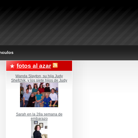
nculos
fotos al azar
Wanda Slayton, su hija Judy
Shefchik, y los siete hijos de Judy
Sarah en la 28a semana de
embarazo