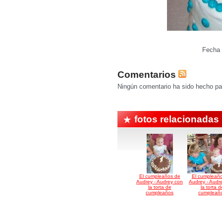
Fecha 
Comentarios
Ningún comentario ha sido hecho par
fotos relacionadas
El cumpleaños de
El cumpleañ
Audrey - Audrey con
Audrey - Audr
la torta de
la torta d
cumpleaños
cumpleañ