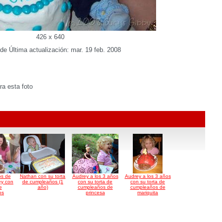
426 x 640
de Última actualización: mar. 19 feb. 2008
a esta foto
os de
Nathan con su torta
Audrey a los 3 años
Audrey a los 3 años
ey con
de cumpleaños (1
con su torta de
con su torta de
e
año)
cumpleaños de
cumpleaños de
os
princesa
mariquita