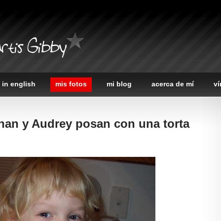
rtis Gibby
 in english
mis fotos
mi blog
acerca de mí
ví
han y Audrey posan con una torta