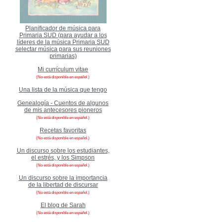
Planificador de música para
Primaria SUD (para ayudar a los
líderes de la música Primaria SUD
selectar música para sus reuniones
primarias)
Mi currículum vitae
(No está disponible en español.)
Una lista de la música que tengo
Genealogía - Cuentos de algunos
de mis antecesores pioneros
(No está disponible en español.)
Recetas favoritas
(No está disponible en español.)
Un discurso sobre los estudiantes,
el estrés, y los Simpson
(No está disponible en español.)
Un discurso sobre la importancia
de la libertad de discursar
(No está disponible en español.)
El blog de Sarah
(No está disponible en español.)