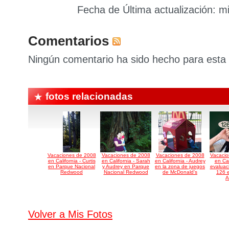
Fecha de Última actualización: m
Comentarios
Ningún comentario ha sido hecho para esta 
fotos relacionadas
Vacaciones de 2008
Vacaciones de 2008
Vacaciones de 2008
Vacacio
en California - Curtis
en California - Sarah
en California - Audrey
en Cal
en Parque Nacional
y Audrey en Parque
en la zona de juegos
evaluac
Redwood
Nacional Redwood
de McDonald's
126 e
A
Volver a Mis Fotos