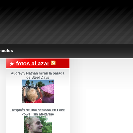
nculos
fotos al azar
Audrey y Nathan miran la parada
de Steel Days
Después de una semana en Lake
Powell sin afeitarme