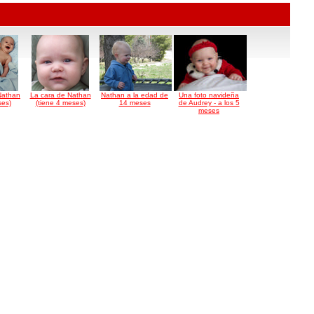
Nathan
La cara de Nathan
Nathan a la edad de
Una foto navideña
ses)
(tiene 4 meses)
14 meses
de Audrey - a los 5
meses