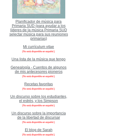
Planificador de música para
Primaria SUD (para ayudar a los
líderes de la música Primaria SUD
selectar música para sus reuniones
primarias)
Mi currículum vitae
(No está disponible en español.)
Una lista de la música que tengo
Genealogía - Cuentos de algunos
de mis antecesores pioneros
(No está disponible en español.)
Recetas favoritas
(No está disponible en español.)
Un discurso sobre los estudiantes,
el estrés, y los Simpson
(No está disponible en español.)
Un discurso sobre la importancia
de la libertad de discursar
(No está disponible en español.)
El blog de Sarah
(No está disponible en español.)