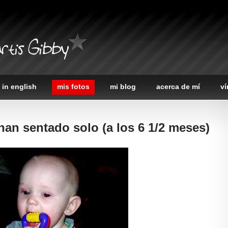
rtis Gibby
 in english
mis fotos
mi blog
acerca de mí
ví
han sentado solo (a los 6 1/2 meses)