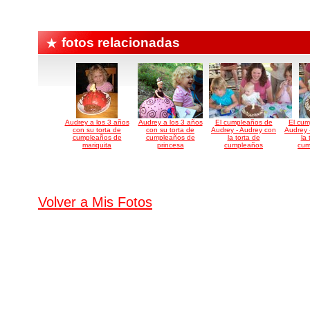
fotos relacionadas
Audrey a los 3 años
Audrey a los 3 años
El cumpleaños de
El cum
con su torta de
con su torta de
Audrey - Audrey con
Audrey 
cumpleaños de
cumpleaños de
la torta de
la 
mariquita
princesa
cumpleaños
cum
Volver a Mis Fotos