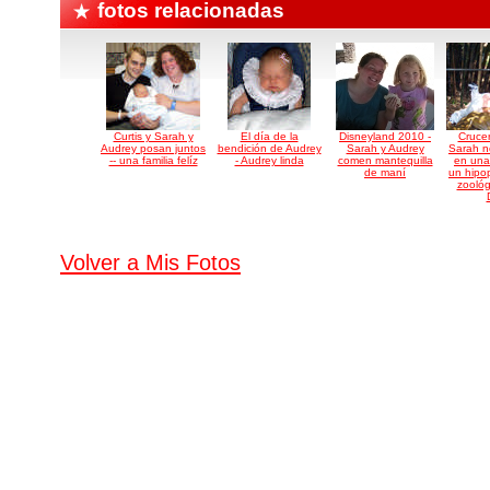
fotos relacionadas
Curtis y Sarah y
El dí­a de la
Disneyland 2010 -
Crucer
Audrey posan juntos
bendición de Audrey
Sarah y Audrey
Sarah n
-- una familia felí­z
- Audrey linda
comen mantequilla
en una
de maní
un hipo
zoológ
Volver a Mis Fotos