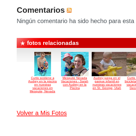
Comentarios
Ningún comentario ha sido hecho para esta 
fotos relacionadas
Curtis sostiene a
Mesquite Nevada
Audrey juega en el
Curti
Audrey en la piscina
Vacaciones - Sarah
parque infantil en
biciclet
en nuestras
con Audrey en la
nuestras vacaciones
vacaci
vacaciones en
Piscina
en St. George, Utah
Geor
Mesquite, Nevada
Volver a Mis Fotos