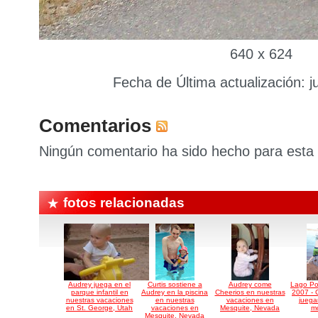
640 x 624
Fecha de Última actualización: ju
Comentarios
Ningún comentario ha sido hecho para esta 
fotos relacionadas
Audrey juega en el
Curtis sostiene a
Audrey come
Lago Po
parque infantil en
Audrey en la piscina
Cheerios en nuestras
2007 - C
nuestras vacaciones
en nuestras
vacaciones en
juega
en St. George, Utah
vacaciones en
Mesquite, Nevada
m
Mesquite, Nevada