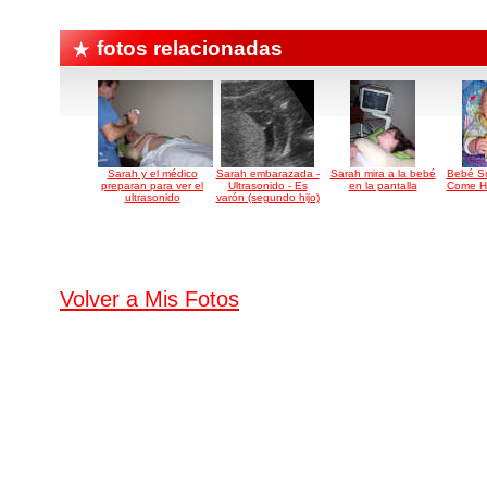
fotos relacionadas
Sarah y el médico
Sarah embarazada -
Sarah mira a la bebé
Bebé Su
preparan para ver el
Ultrasonido - Es
en la pantalla
Come H
ultrasonido
varón (segundo hijo)
Volver a Mis Fotos