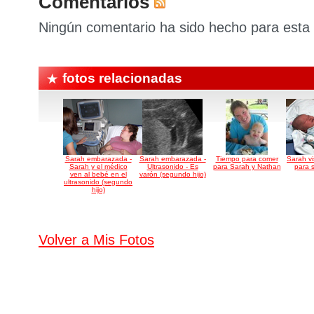
Comentarios
Ningún comentario ha sido hecho para esta 
fotos relacionadas
Sarah embarazada -
Sarah embarazada -
Tiempo para comer
Sarah v
Sarah y el médico
Ultrasonido - Es
para Sarah y Nathan
para s
ven al bebé en el
varón (segundo hijo)
ultrasonido (segundo
hijo)
Volver a Mis Fotos