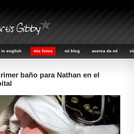
rtis Gibby
 in english
mis fotos
mi blog
acerca de mí
ví
primer baño para Nathan en el
ital