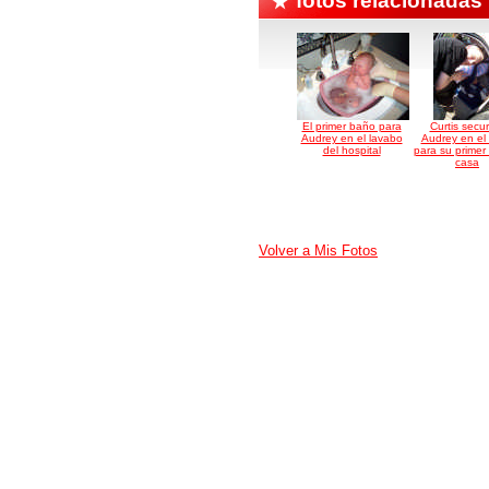
fotos relacionadas
El primer baño para
Curtis secu
Audrey en el lavabo
Audrey en el 
del hospital
para su primer 
casa
Volver a Mis Fotos