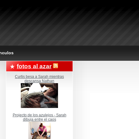
nculos
fotos al azar
Curtis besa a Sarah mientras
descansa Nathan
Projecto de los azulejos - Sarah
dibuja entre el caos