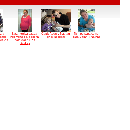
ra a
Sarah embarazada -
Curtis Audrey Nathan
Tiempo para comer
carro
nos vamos al hospital
en el hospital
para Sarah y Nathan
viaje a
para dar a luz a
Audrey