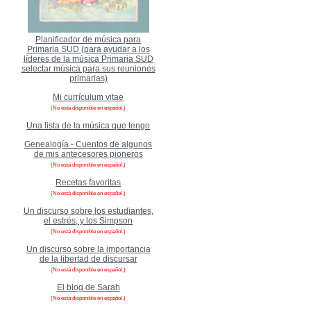
Planificador de música para
Primaria SUD (para ayudar a los
líderes de la música Primaria SUD
selectar música para sus reuniones
primarias)
Mi currículum vitae
(No está disponible en español.)
Una lista de la música que tengo
Genealogía - Cuentos de algunos
de mis antecesores pioneros
(No está disponible en español.)
Recetas favoritas
(No está disponible en español.)
Un discurso sobre los estudiantes,
el estrés, y los Simpson
(No está disponible en español.)
Un discurso sobre la importancia
de la libertad de discursar
(No está disponible en español.)
El blog de Sarah
(No está disponible en español.)