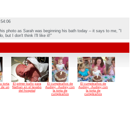
:54:06
this photo as Sarah was beginning his bath today -- it says to me, "I
but I don't think I'll like it!"
 torta
El primer baño para
El cumpleaños de
El cumpleaños de
 de un
Nathan en el lavabo
Audrey - Audrey con
Audrey - Audrey con
del hospital
la torta de
la torta de
cumpleaños
cumpleaños