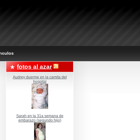
nculos
fotos al azar
Audrey duerme en la camita del
hospital
Sarah en la 31a semana de
embarazo (segundo hijo)