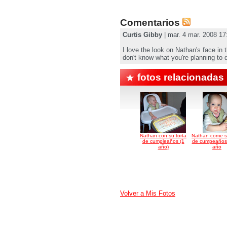
Comentarios
Curtis Gibby
| mar. 4 mar. 2008 17
I love the look on Nathan's face in 
don't know what you're planning to do, 
fotos relacionadas
Nathan con su torta
Nathan come su
de cumpleaños (1
de cumpeaños
año)
año
Volver a Mis Fotos