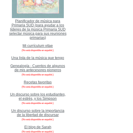
Planificador de música para
Primaria SUD (para ayudar a los
líderes de la música Primaria SUD
selectar música para sus reuniones
primarias)
Mi currículum vitae
(No está disponible en español.)
Una lista de la música que tengo
Genealogía - Cuentos de algunos
de mis antecesores pioneros
(No está disponible en español.)
Recetas favoritas
(No está disponible en español.)
Un discurso sobre los estudiantes,
el estrés, y los Simpson
(No está disponible en español.)
Un discurso sobre la importancia
de la libertad de discursar
(No está disponible en español.)
El blog de Sarah
(No está disponible en español.)