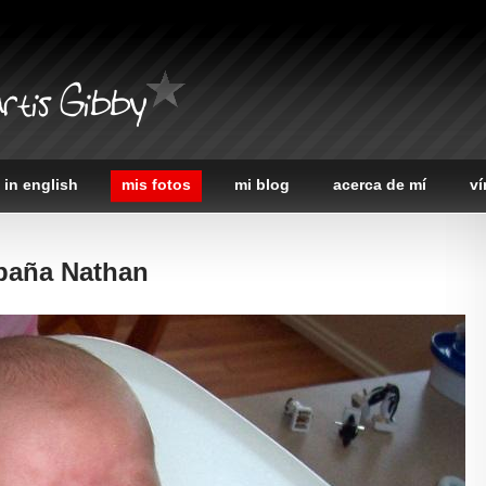
rtis Gibby
 in english
mis fotos
mi blog
acerca de mí
ví
baña Nathan