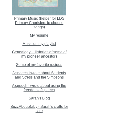
Primary Music (helper for LDS
Primary Choristers to choose
songs)
My resume
Music on my playlist
Genealogy - Histories of some of
my pioneer ancestors
Some of my favorite recipes
A speech I wrote about Students
and Stress and the Simpsons
A speech I wrote about using the
freedom of speech
Sarah's Blog
BuzzAboutBaby - Sarah's crafts for
sale