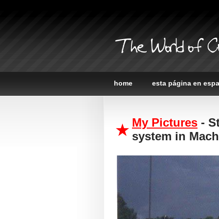
The World of C
home
esta página en esp
My Pictures
- S
system in Mach