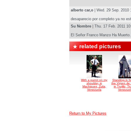
alberto car,o
| Wed. 29 Sep. 2010
desaparecio por completo ya no est
Su Nombre
| Thu. 17 Feb. 2011 1
El Señor Franco Manzo Ha Muerto.
related pictures
With a parrot on my
Standing in fr
shoulder, in
the Virgen de 
Machiques, Zulia,
in Trujillo, Tru
Venezuela
Venezuel
Return to My Pictures