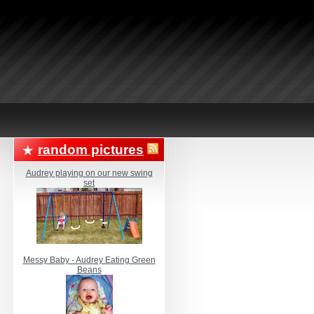
random pictures
Audrey playing on our new swing
set
Messy Baby - Audrey Eating Green
Beans