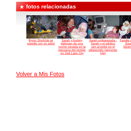
fotos relacionadas
Byron Shefchik se
Sarah y Audrey
Sarah embarazada -
Familia 
estrella con un arbol
disfrutan de una
Sarah y el médico
Sara
noche nevada en la
ven al bebé en el
Dicie
manzana del templo
ultrasonido (segundo
en Salt Lake City
hijo)
Volver a Mis Fotos