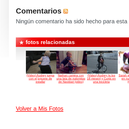
Comentarios
Ningún comentario ha sido hecho para esta 
fotos relacionadas
(Video) Audrey juega
Nathan camina con
(Video) Audrey (a los
Sarah g
con el juguete de
una lata de palomitas
18 meses) y Curtis en
en nu
estallar
de Navidad (video)
una bicicleta
(
Volver a Mis Fotos