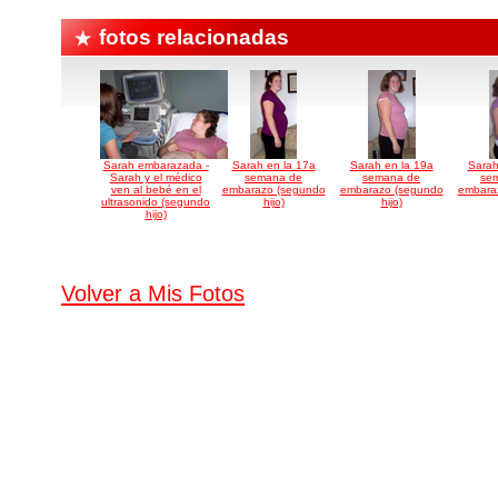
fotos relacionadas
Sarah embarazada -
Sarah en la 17a
Sarah en la 19a
Sarah
Sarah y el médico
semana de
semana de
se
ven al bebé en el
embarazo (segundo
embarazo (segundo
embara
ultrasonido (segundo
hijo)
hijo)
hijo)
Volver a Mis Fotos