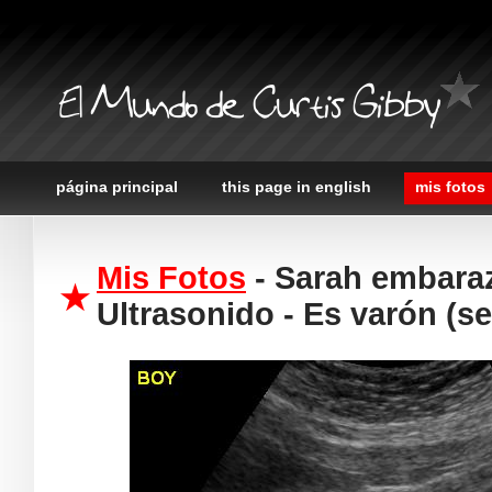
El Mundo de Curtis Gibby
página principal
this page in english
mis fotos
Mis Fotos
- Sarah embara
Ultrasonido - Es varón (s