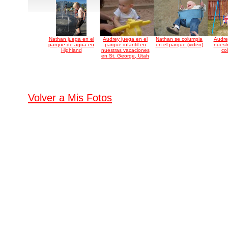
Nathan juega en el
Audrey juega en el
Nathan se columpia
Audre
parque de agua en
parque infantil en
en el parque (video)
nuest
Highland
nuestras vacaciones
co
en St. George, Utah
Volver a Mis Fotos