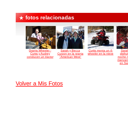
fotos relacionadas
Granja Wheeler -
Sarah y Becca
Curtis monta un 4-
Sarah
Curtis y Audrey
Curzon en la granja
wheeler en la nieve
disfr
conducen un tractor
"American West"
noche n
manzana
en Sal
Volver a Mis Fotos