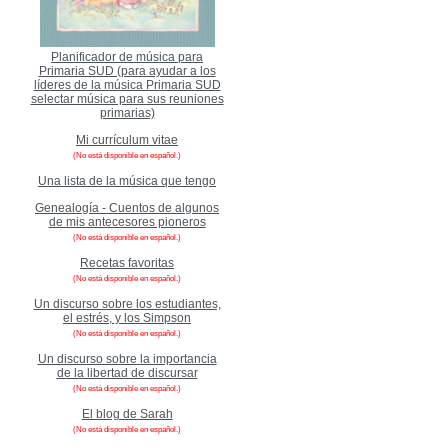
Planificador de música para
Primaria SUD (para ayudar a los
líderes de la música Primaria SUD
selectar música para sus reuniones
primarias)
Mi currículum vitae
(No está disponible en español.)
Una lista de la música que tengo
Genealogía - Cuentos de algunos
de mis antecesores pioneros
(No está disponible en español.)
Recetas favoritas
(No está disponible en español.)
Un discurso sobre los estudiantes,
el estrés, y los Simpson
(No está disponible en español.)
Un discurso sobre la importancia
de la libertad de discursar
(No está disponible en español.)
El blog de Sarah
(No está disponible en español.)