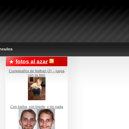
nculos
fotos al azar
Cumpleaños de Nathan (2) -- juega
con su tren
Con barba, con bigote, y sin nada