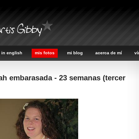
rtis Gibby
 in english
mis fotos
mi blog
acerca de mí
ví
ah embarasada - 23 semanas (tercer