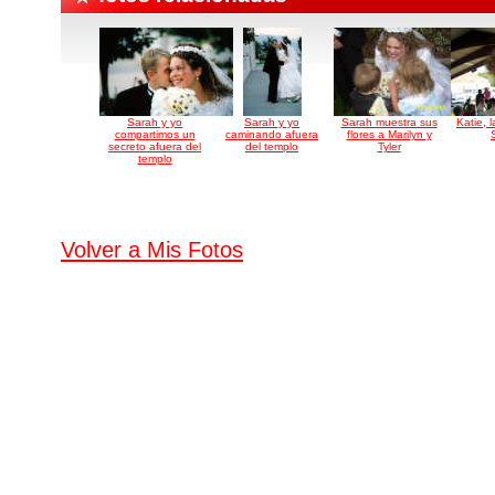
Sarah y yo
Sarah y yo
Sarah muestra sus
Katie, 
compartimos un
caminando afuera
flores a Marilyn y
secreto afuera del
del templo
Tyler
templo
Volver a Mis Fotos