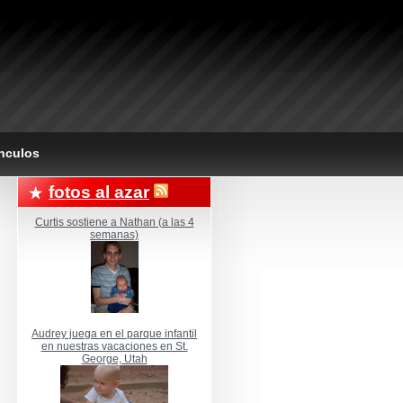
nculos
fotos al azar
Curtis sostiene a Nathan (a las 4
semanas)
Audrey juega en el parque infantil
en nuestras vacaciones en St.
George, Utah