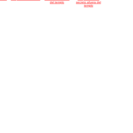
del templo
secreto afuera del
templo