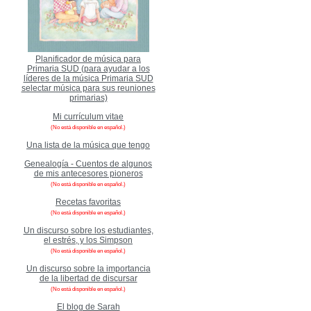
Planificador de música para
Primaria SUD (para ayudar a los
líderes de la música Primaria SUD
selectar música para sus reuniones
primarias)
Mi currículum vitae
(No está disponible en español.)
Una lista de la música que tengo
Genealogía - Cuentos de algunos
de mis antecesores pioneros
(No está disponible en español.)
Recetas favoritas
(No está disponible en español.)
Un discurso sobre los estudiantes,
el estrés, y los Simpson
(No está disponible en español.)
Un discurso sobre la importancia
de la libertad de discursar
(No está disponible en español.)
El blog de Sarah