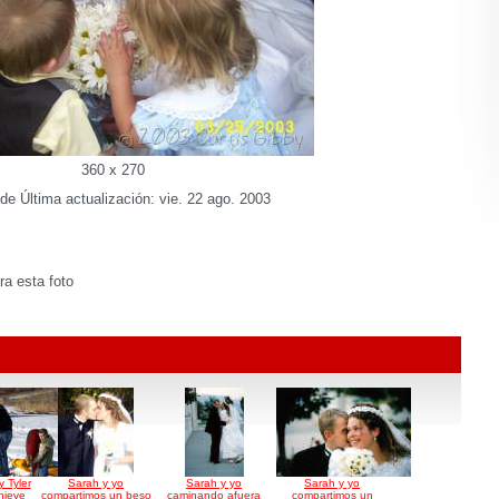
360 x 270
de Última actualización: vie. 22 ago. 2003
a esta foto
y Tyler
Sarah y yo
Sarah y yo
Sarah y yo
nieve
compartimos un beso
caminando afuera
compartimos un