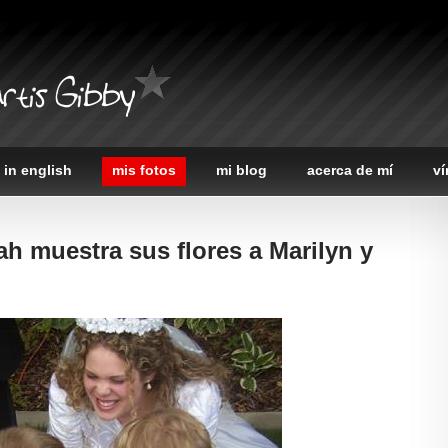
rtis Gibby
 in english
mis fotos
mi blog
acerca de mí
ví
ah muestra sus flores a Marilyn y